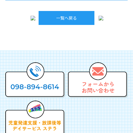
投
稿
一覧へ戻る
ナ
ビ
ゲ
ー
シ
ョ
ン